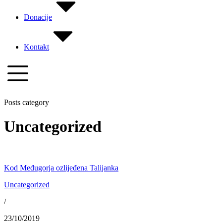
Donacije
Kontakt
Posts category
Uncategorized
Kod Međugorja ozlijeđena Talijanka
Uncategorized
/
23/10/2019