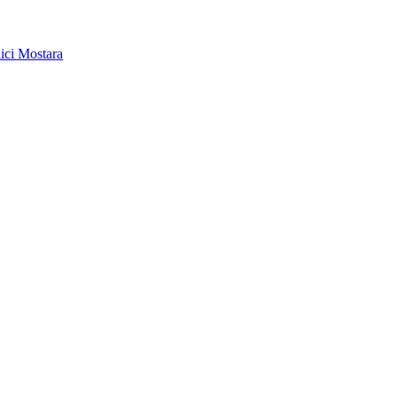
lici Mostara