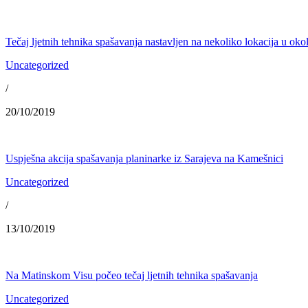
Tečaj ljetnih tehnika spašavanja nastavljen na nekoliko lokacija u oko
Uncategorized
/
20/10/2019
Uspješna akcija spašavanja planinarke iz Sarajeva na Kamešnici
Uncategorized
/
13/10/2019
Na Matinskom Visu počeo tečaj ljetnih tehnika spašavanja
Uncategorized