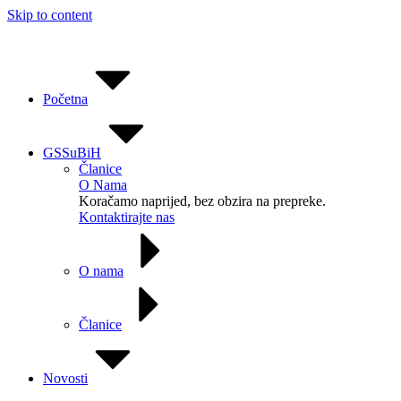
Skip to content
Početna
GSSuBiH
Članice
O Nama
Koračamo naprijed, bez obzira na prepreke.
Kontaktirajte nas
O nama
Članice
Novosti