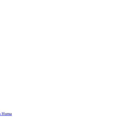
ma Huma