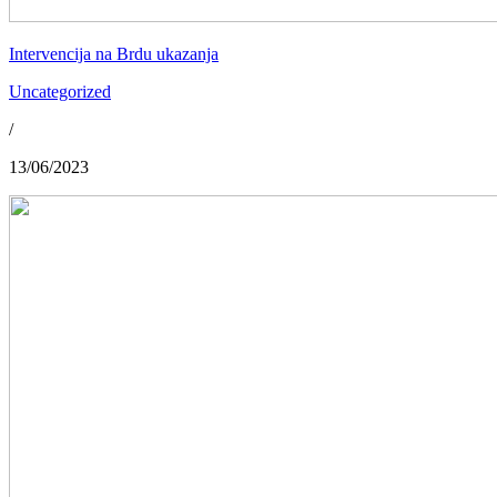
Intervencija na Brdu ukazanja
Uncategorized
/
13/06/2023