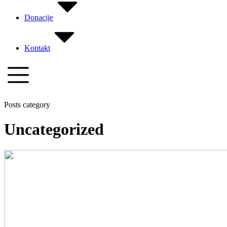
Donacije
Kontakt
Posts category
Uncategorized