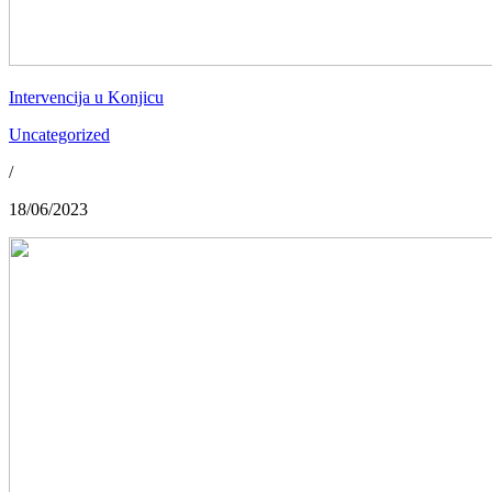
Intervencija u Konjicu
Uncategorized
/
18/06/2023