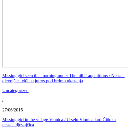
Missing girl seen this morning under The hill if apparitions / Nestala
djevojčica viđena jutros pod brdom ukazanja
Uncategorized
/
27/06/2015
Missing girl in the village Vionica / U selu Vionica kod Čitluka
nestala djevojčica