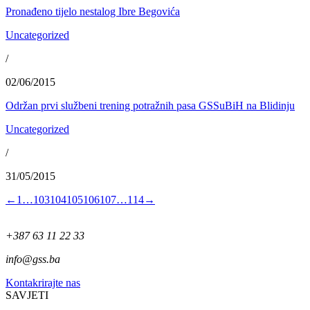
Pronađeno tijelo nestalog Ibre Begovića
Uncategorized
/
02/06/2015
Održan prvi službeni trening potražnih pasa GSSuBiH na Blidinju
Uncategorized
/
31/05/2015
←
1
…
103
104
105
106
107
…
114
→
+387 63 11 22 33
info@gss.ba
Kontakrirajte nas
SAVJETI