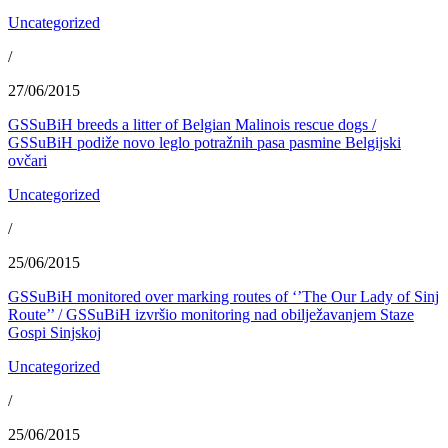
Uncategorized
/
27/06/2015
GSSuBiH breeds a litter of Belgian Malinois rescue dogs /
GSSuBiH podiže novo leglo potražnih pasa pasmine Belgijski
ovčari
Uncategorized
/
25/06/2015
GSSuBiH monitored over marking routes of ‘’The Our Lady of Sinj
Route’’ / GSSuBiH izvršio monitoring nad obilježavanjem Staze
Gospi Sinjskoj
Uncategorized
/
25/06/2015