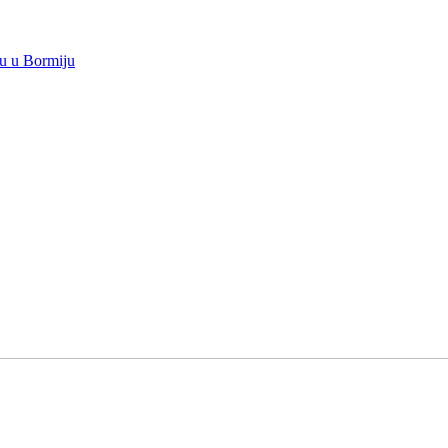
u u Bormiju