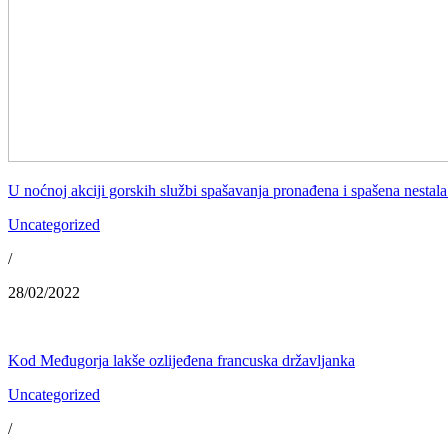
U noćnoj akciji gorskih službi spašavanja pronađena i spašena nesta
Uncategorized
/
28/02/2022
Kod Međugorja lakše ozlijeđena francuska državljanka
Uncategorized
/