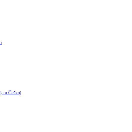
u
nja u Češkoj