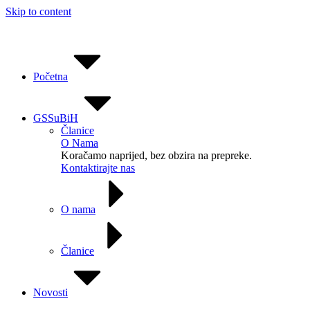
Skip to content
Početna
GSSuBiH
Članice
O Nama
Koračamo naprijed, bez obzira na prepreke.
Kontaktirajte nas
O nama
Članice
Novosti