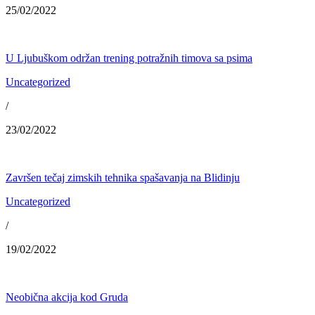
25/02/2022
U Ljubuškom održan trening potražnih timova sa psima
Uncategorized
/
23/02/2022
Završen tečaj zimskih tehnika spašavanja na Blidinju
Uncategorized
/
19/02/2022
Neobična akcija kod Gruda