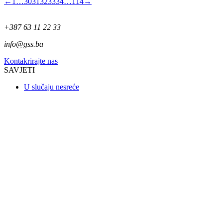
←
1
…
30
31
32
33
34
…
114
→
+387 63 11 22 33
info@gss.ba
Kontakrirajte nas
SAVJETI
U slučaju nesreće