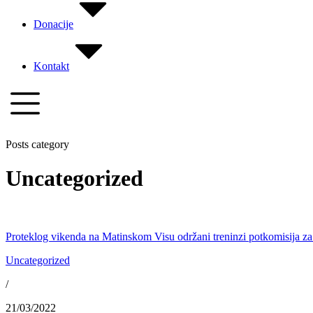
Donacije
Kontakt
Posts category
Uncategorized
Proteklog vikenda na Matinskom Visu održani treninzi potkomisija za 
Uncategorized
/
21/03/2022