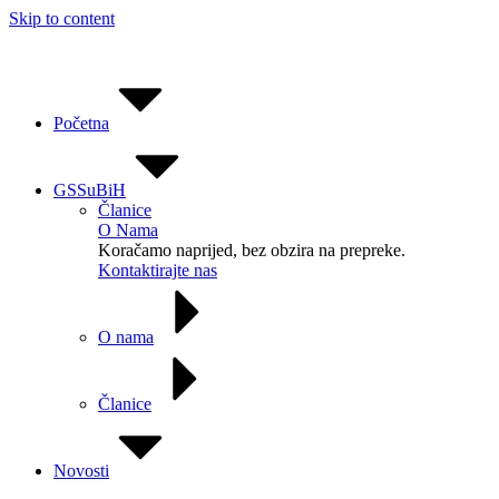
Skip to content
Početna
GSSuBiH
Članice
O Nama
Koračamo naprijed, bez obzira na prepreke.
Kontaktirajte nas
O nama
Članice
Novosti