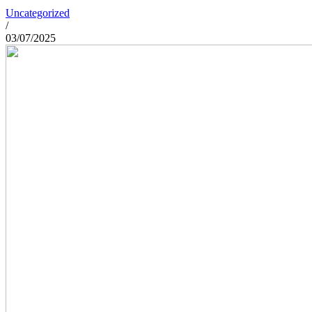
Uncategorized
/
03/07/2025