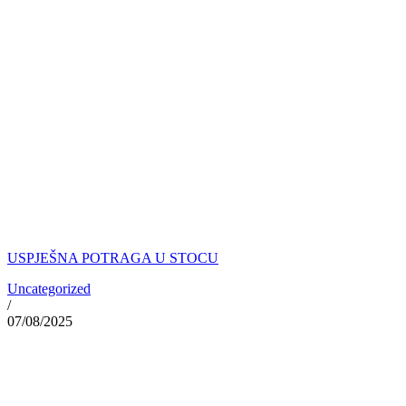
USPJEŠNA POTRAGA U STOCU
Uncategorized
/
07/08/2025