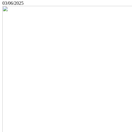
03/06/2025