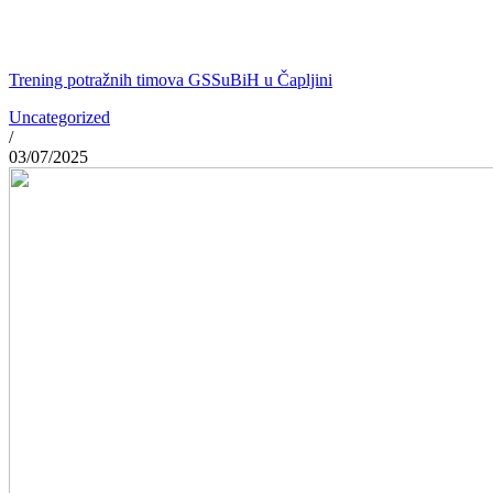
Trening potražnih timova GSSuBiH u Čapljini
Uncategorized
/
03/07/2025