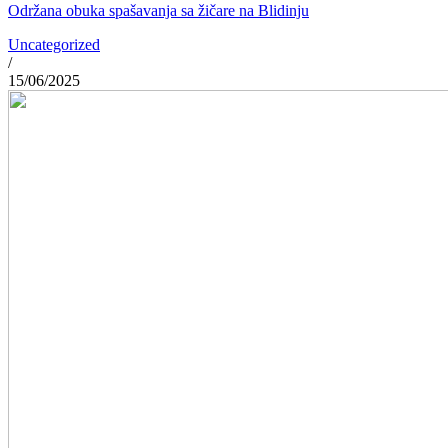
Održana obuka spašavanja sa žičare na Blidinju
Uncategorized
/
15/06/2025