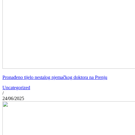
Pronađeno tijelo nestalog njemačkog doktora na Prenju
Uncategorized
/
24/06/2025