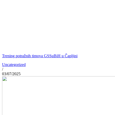
Trening potražnih timova GSSuBiH u Čapljini
Uncategorized
/
03/07/2025