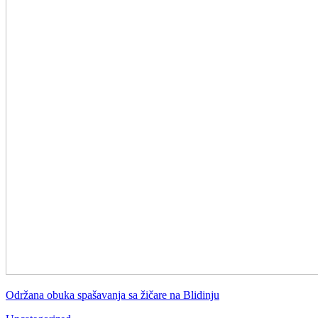
Održana obuka spašavanja sa žičare na Blidinju