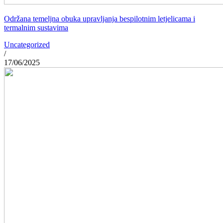
Održana temeljna obuka upravljanja bespilotnim letjelicama i
termalnim sustavima
Uncategorized
/
17/06/2025