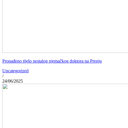
Pronađeno tijelo nestalog njemačkog doktora na Prenju
Uncategorized
/
24/06/2025