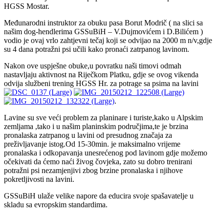
HGSS Mostar.
Međunarodni instruktor za obuku pasa Borut Modrič ( na slici sa
našim dog-hendlerima GSSuBiH – V.Dujmovićem i D.Bilićem )
vodio je ovaj vrlo zahtjevni tečaj koji se odvijao na 2000 m n/v,gdje
su 4 dana potražni psi učili kako pronaći zatrpanog lavinom.
Nakon ove uspješne obuke,u povratku naši timovi odmah
nastavljaju aktivnost na Riječkom Platku, gdje se ovog vikenda
odvija službeni trening HGSS Hr. za potrage sa psima na lavini
.
Lavine su sve veći problem za planinare i turiste,kako u Alpskim
zemljama ,tako i u našim planinskim područjima,te je brzina
pronalaska zatrpanog u lavini od presudnog značaja za
preživljavanje istog.Od 15-30min. je maksimalno vrijeme
pronalaska i odkopavanja unesrećenog pod lavinom gdje možemo
očekivati da ćemo naći živog čovjeka, zato su dobro trenirani
potražni psi nezamjenjivi zbog brzine pronalaska i njihove
pokretljivosti na lavini.
GSSuBiH ulaže velike napore da educira svoje spašavatelje u
skladu sa evropskim standardima.