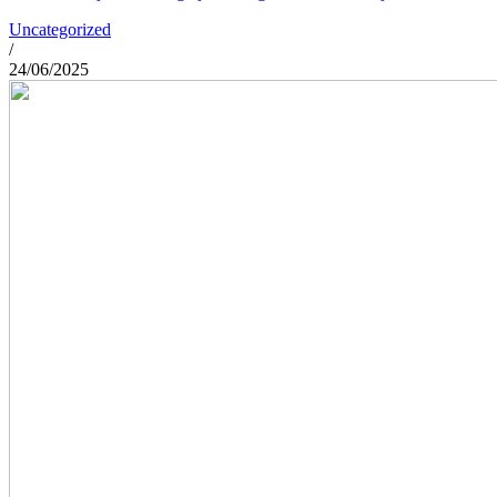
Uncategorized
/
24/06/2025