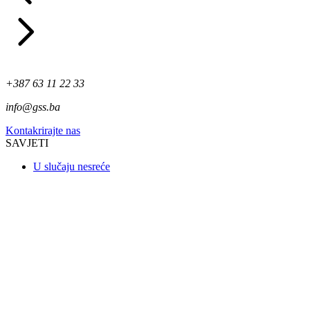
+387 63 11 22 33
info@gss.ba
Kontakrirajte nas
SAVJETI
U slučaju nesreće