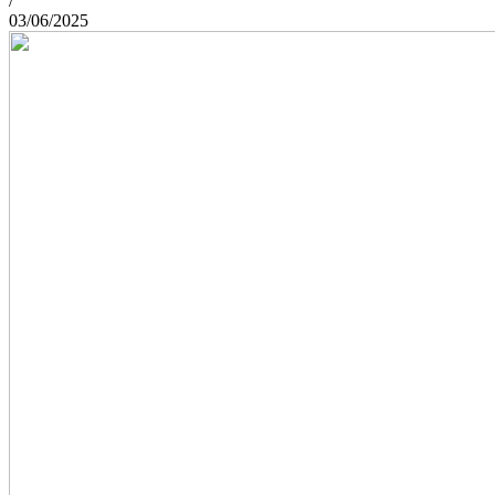
/
03/06/2025