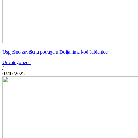
Uspješno završena potraga u Doljanima kod Jablanice
Uncategorized
/
03/07/2025