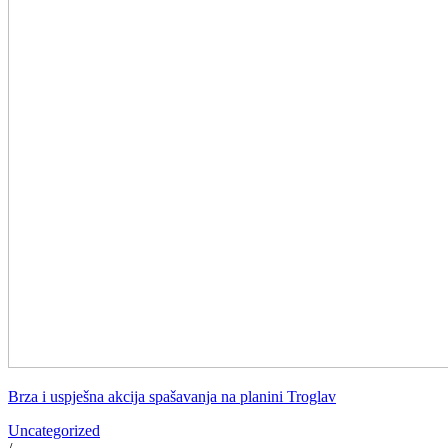
Brza i uspješna akcija spašavanja na planini Troglav
Uncategorized