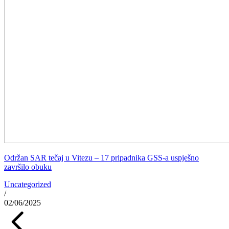
Održan SAR tečaj u Vitezu – 17 pripadnika GSS-a uspješno
završilo obuku
Uncategorized
/
02/06/2025