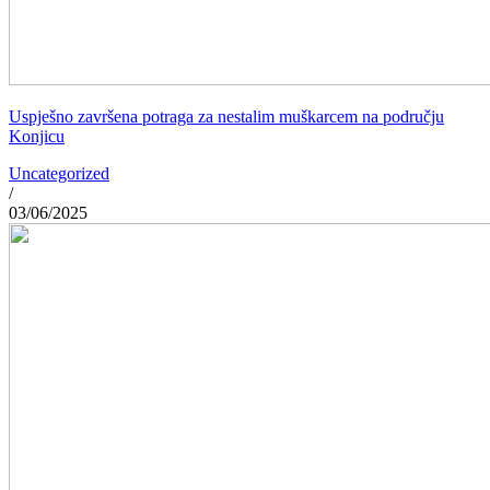
Uspješno završena potraga za nestalim muškarcem na području
Konjicu
Uncategorized
/
03/06/2025