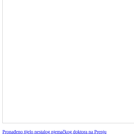
Pronađeno tijelo nestalog njemačkog doktora na Prenju