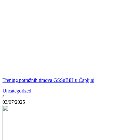
Trening potražnih timova GSSuBiH u Čapljini
Uncategorized
/
03/07/2025