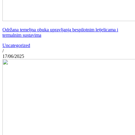
Održana temeljna obuka upravljanja bespilotnim letjelicama i
termalnim sustavima
Uncategorized
/
17/06/2025