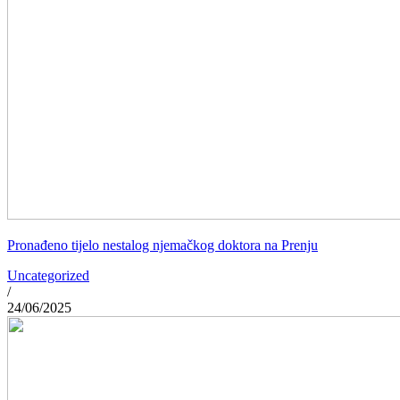
Pronađeno tijelo nestalog njemačkog doktora na Prenju
Uncategorized
/
24/06/2025