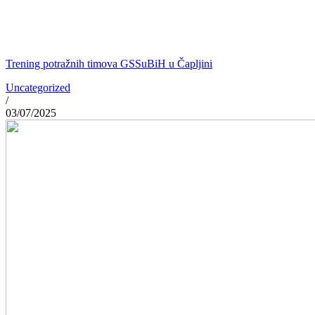
Trening potražnih timova GSSuBiH u Čapljini
Uncategorized
/
03/07/2025