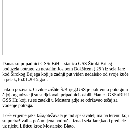
Danas su pripadnici GSSuBiH – stanica GSS Široki Brijeg
poduzela potragu za nestalim Josipom Bokšićem ( 25 ) iz sela Jare
kod Širokog Brijega koji je zadnji put viđen nedaleko od svoje kuće
u petak,16.01.2015.god.
nakon poziva iz Civilne zaštite Š.Brijeg,GSS je pokrenuo potragu u
čijoj organizaciji su sudjelovali pripadnici ostalih članica GSSuBiH i
GSS Hr. koji su se zatekli u Mostaru gdje se održavao tečaj za
vođenje potraga.
Loše vrijeme-jaka kiša,otežavala je rad spašavateljima na terenu koji
su pretraživali – pošumljena područja iznad sela Jare,kao i predjele
uz rijeku Lišticu kroz Mostarsko Blato.