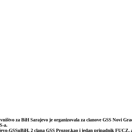
avništvo za BiH Sarajevo je organizovala za clanove GSS Novi
S-a.
evo-GSSuBiH, 2 clana GSS Prozor,kao i jedan pripadnik FUCZ, a 