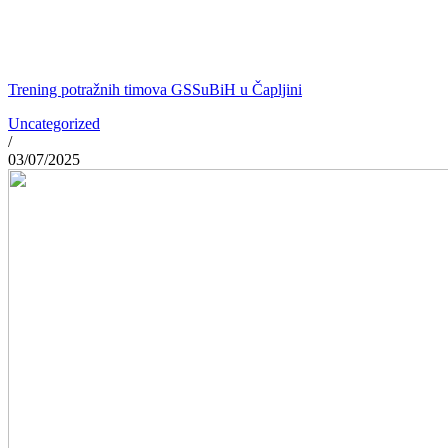
Trening potražnih timova GSSuBiH u Čapljini
Uncategorized
/
03/07/2025