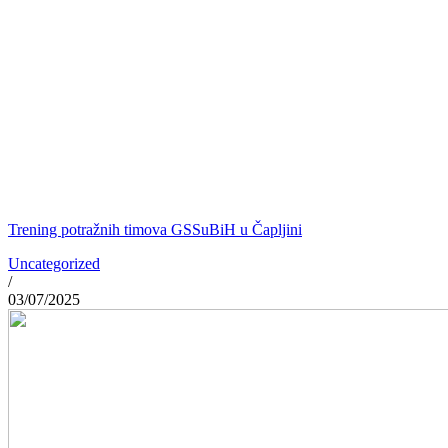
Trening potražnih timova GSSuBiH u Čapljini
Uncategorized
/
03/07/2025