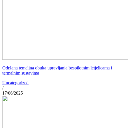
Održana temeljna obuka upravljanja bespilotnim letjelicama i
termalnim sustavima
Uncategorized
/
17/06/2025