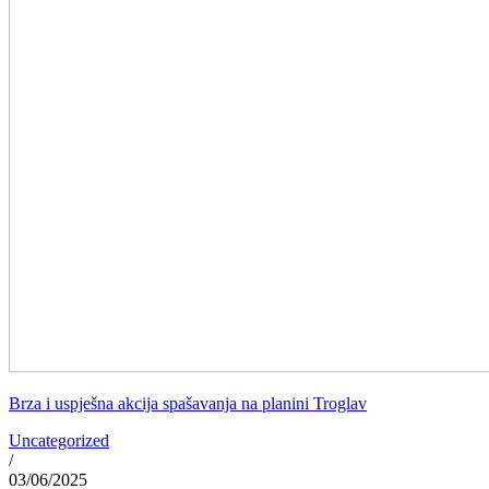
Brza i uspješna akcija spašavanja na planini Troglav
Uncategorized
/
03/06/2025