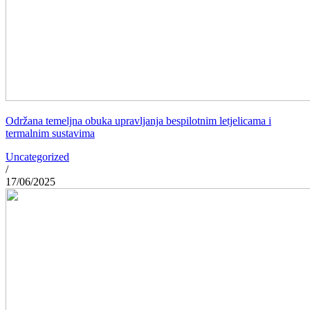
Održana temeljna obuka upravljanja bespilotnim letjelicama i
termalnim sustavima
Uncategorized
/
17/06/2025