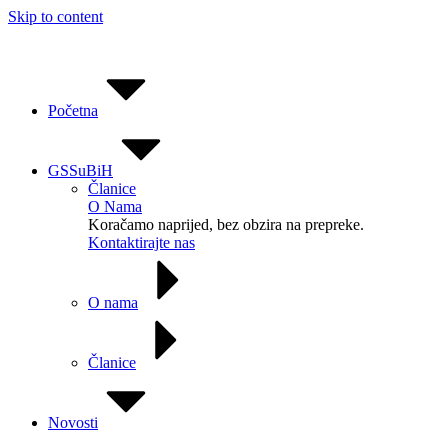
Skip to content
Početna
GSSuBiH
Članice
O Nama
Koračamo naprijed, bez obzira na prepreke.
Kontaktirajte nas
O nama
Članice
Novosti