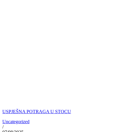
USPJEŠNA POTRAGA U STOCU
Uncategorized
/