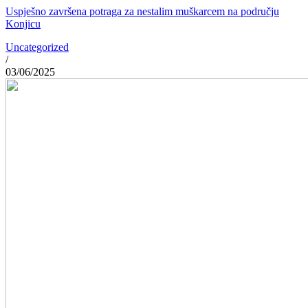
Uspješno završena potraga za nestalim muškarcem na području
Konjicu
Uncategorized
/
03/06/2025