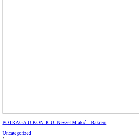
POTRAGA U KONJICU: Nevzet Mrakić – Bakreni
Uncategorized
/