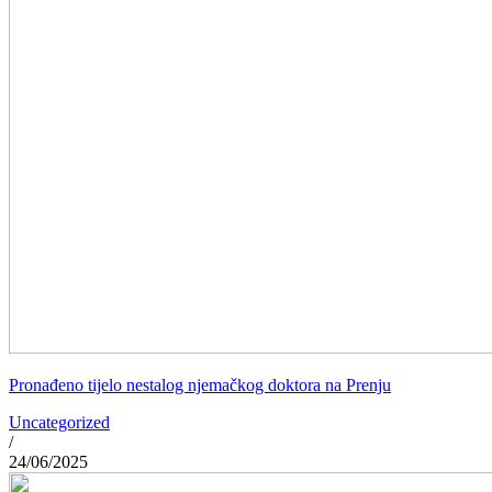
Pronađeno tijelo nestalog njemačkog doktora na Prenju
Uncategorized
/
24/06/2025