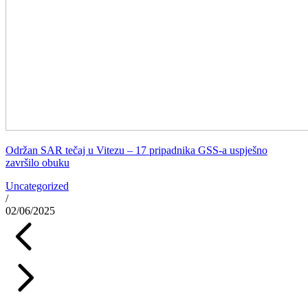
Održan SAR tečaj u Vitezu – 17 pripadnika GSS-a uspješno
završilo obuku
Uncategorized
/
02/06/2025