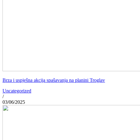
Brza i uspješna akcija spašavanja na planini Troglav
Uncategorized
/
03/06/2025