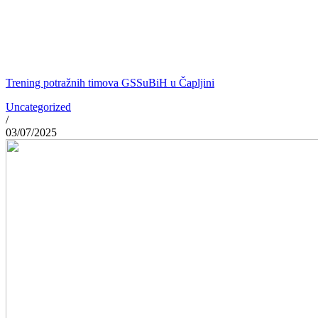
Trening potražnih timova GSSuBiH u Čapljini
Uncategorized
/
03/07/2025