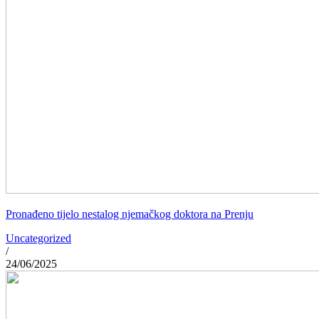
Pronađeno tijelo nestalog njemačkog doktora na Prenju
Uncategorized
/
24/06/2025