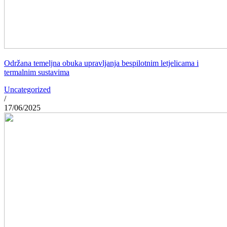
Održana temeljna obuka upravljanja bespilotnim letjelicama i
termalnim sustavima
Uncategorized
/
17/06/2025