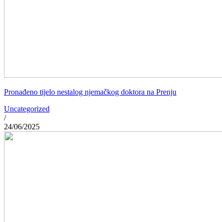
Pronađeno tijelo nestalog njemačkog doktora na Prenju
Uncategorized
/
24/06/2025