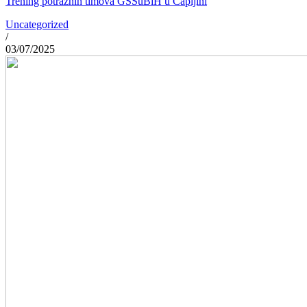
Trening potražnih timova GSSuBiH u Čapljini
Uncategorized
/
03/07/2025