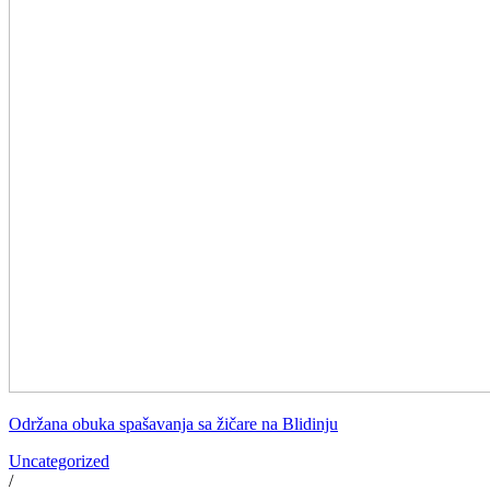
Održana obuka spašavanja sa žičare na Blidinju
Uncategorized
/