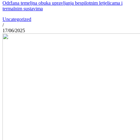
Održana temeljna obuka upravljanja bespilotnim letjelicama i
termalnim sustavima
Uncategorized
/
17/06/2025