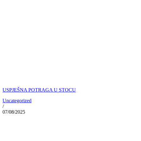
USPJEŠNA POTRAGA U STOCU
Uncategorized
/
07/08/2025