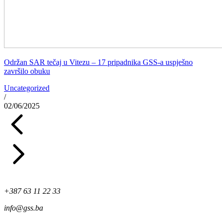
Održan SAR tečaj u Vitezu – 17 pripadnika GSS-a uspješno
završilo obuku
Uncategorized
/
02/06/2025
+387 63 11 22 33
info@gss.ba