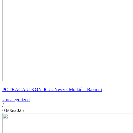
POTRAGA U KONJICU: Nevzet Mrakić – Bakreni
Uncategorized
/
03/06/2025