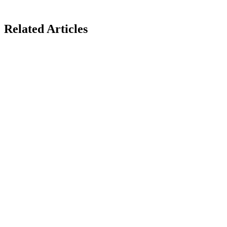
Related Articles