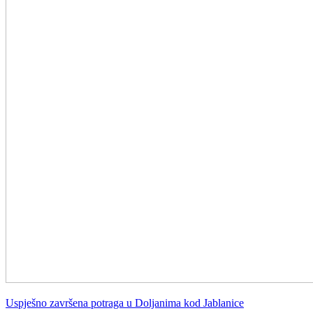
Uspješno završena potraga u Doljanima kod Jablanice