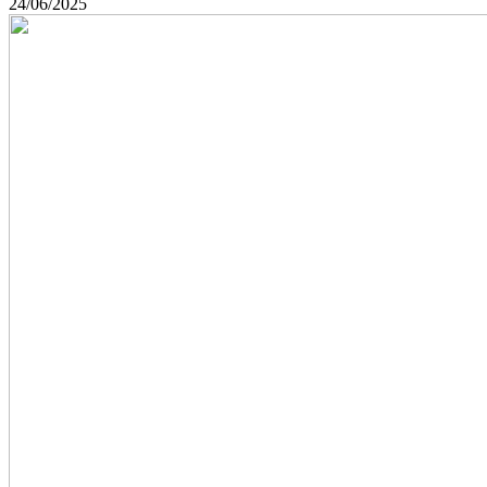
24/06/2025