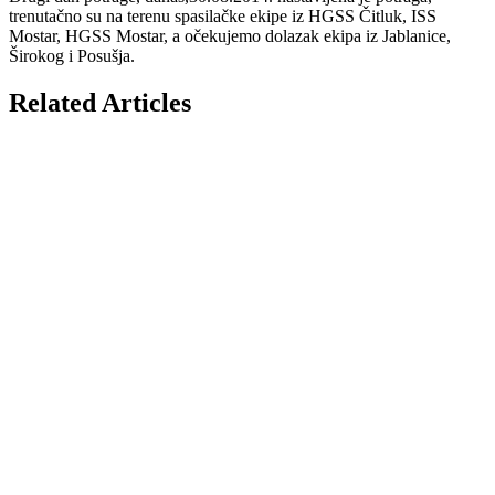
trenutačno su na terenu spasilačke ekipe iz HGSS Čitluk, ISS
Mostar, HGSS Mostar, a očekujemo dolazak ekipa iz Jablanice,
Širokog i Posušja.
Related Articles