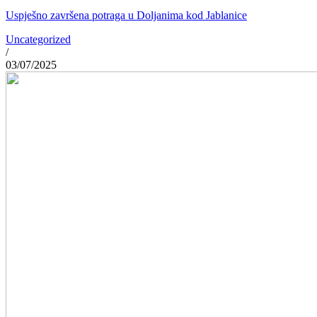
Uspješno završena potraga u Doljanima kod Jablanice
Uncategorized
/
03/07/2025