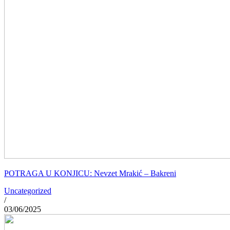
POTRAGA U KONJICU: Nevzet Mrakić – Bakreni
Uncategorized
/
03/06/2025