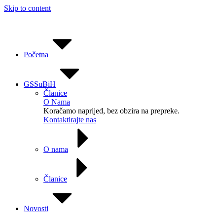
Skip to content
Početna
GSSuBiH
Članice
O Nama
Koračamo naprijed, bez obzira na prepreke.
Kontaktirajte nas
O nama
Članice
Novosti