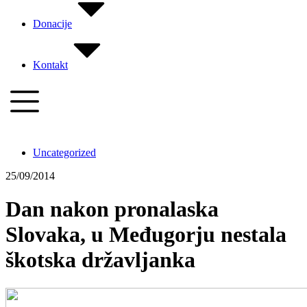
Donacije
Kontakt
Uncategorized
25/09/2014
Dan nakon pronalaska
Slovaka, u Međugorju nestala
škotska državljanka