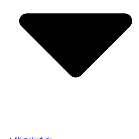
Skijanje i sankanje