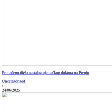
Pronađeno tijelo nestalog njemačkog doktora na Prenju
Uncategorized
/
24/06/2025