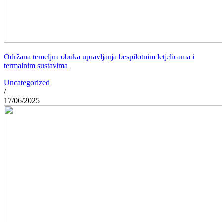
Održana temeljna obuka upravljanja bespilotnim letjelicama i
termalnim sustavima
Uncategorized
/
17/06/2025