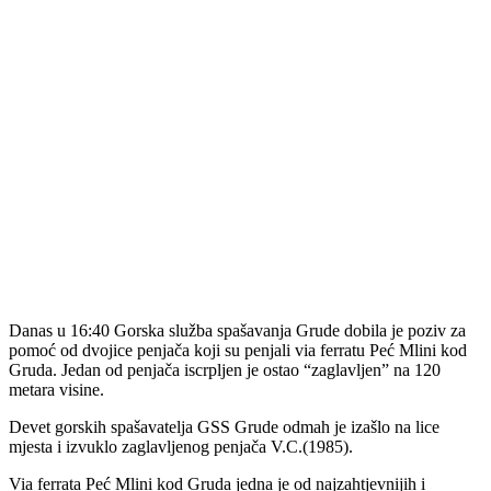
Danas u 16:40 Gorska služba spašavanja Grude dobila je poziv za
pomoć od dvojice penjača koji su penjali via ferratu Peć Mlini kod
Gruda. Jedan od penjača iscrpljen je ostao “zaglavljen” na 120
metara visine.
Devet gorskih spašavatelja GSS Grude odmah je izašlo na lice
mjesta i izvuklo zaglavljenog penjača V.C.(1985).
Via ferrata Peć Mlini kod Gruda jedna je od najzahtjevnijih i